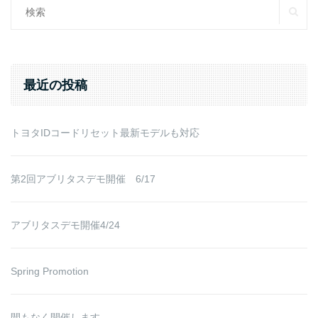
SE
Search
for:
最近の投稿
トヨタIDコードリセット最新モデルも対応
第2回アブリタスデモ開催 6/17
アブリタスデモ開催4/24
Spring Promotion
間もなく開催します