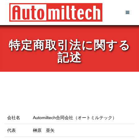
Skip
to
content
特定商取引法に関する
記述
会社名
Automiltech合同会社（オートミルテック）
代表
榊原 亜矢