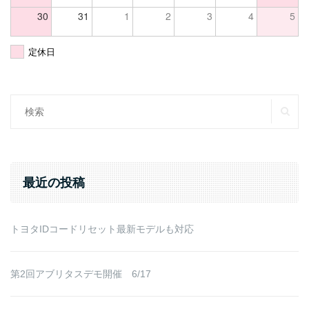
30
31
1
2
3
4
5
定休日
SE
Search
for:
最近の投稿
トヨタIDコードリセット最新モデルも対応
第2回アブリタスデモ開催 6/17