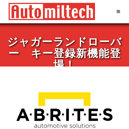
Skip
to
content
ジャガーランドローバ
ー キー登録新機能登
場！