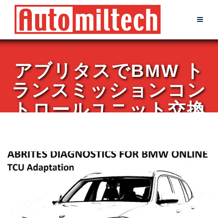
Skip
to
content
アブリタスでBMW ト
ランスミッションコン
トロールユニット交換