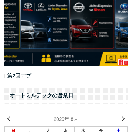
第2回アブ…
オートミルテックの営業日
2026年 8月
日
月
火
水
木
金
土