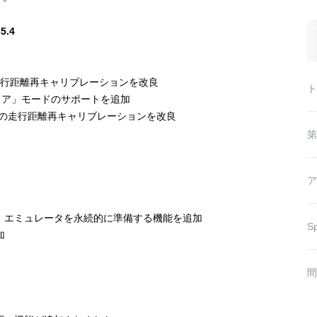
fo
5.4
 IC 2024+ の走行距離再キャリブレーションを改良
ト
、「セキュア」モードのサポートを追加
ster III DAB の走行距離再キャリブレーションを改良
第
ア
取った後、エミュレータを永続的に準備する機能を追加
Sp
加
間