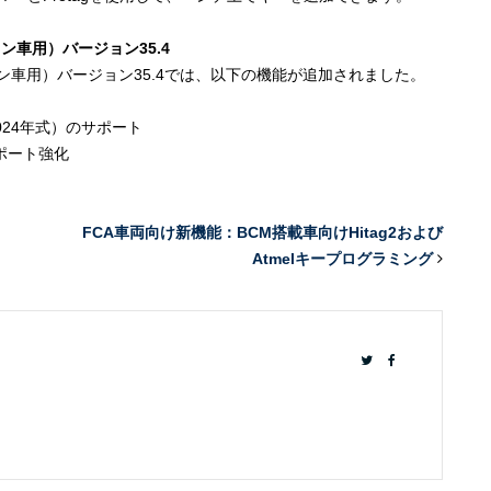
ン車用）バージョン35.4
イオン車用）バージョン35.4では、以下の機能が追加されました。
2024年式）のサポート
サポート強化
FCA車両向け新機能：BCM搭載車向けHitag2および
Atmelキープログラミング