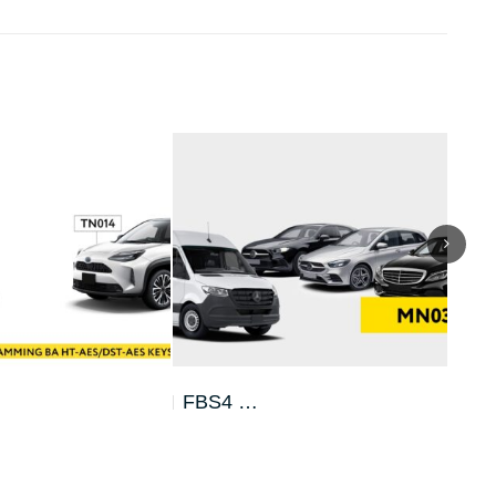
MN032…
MN