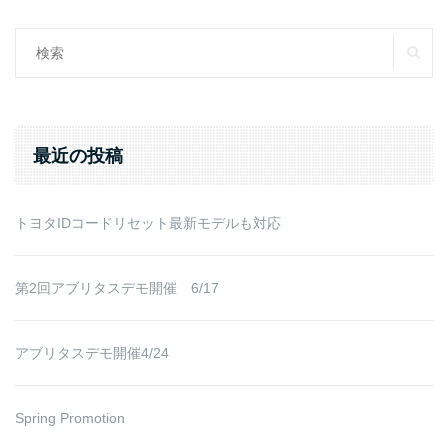
SE
Search
for:
最近の投稿
トヨタIDコードリセット最新モデルも対応
第2回アブリタスデモ開催 6/17
アブリタスデモ開催4/24
Spring Promotion