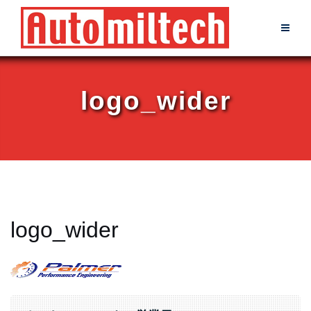
Skip
to
content
logo_wider
logo_wider