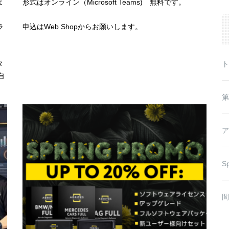
よ
形式はオンライン（Microsoft Teams) 無料です。
fo
ラ
申込はWeb Shopからお願いします。
タ
ト
自
第
ア
Sp
間