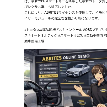
は、最新のB6スマートキーを搭載した最新のトヨタお
びレクサス車にも対応しました。
これにより、ABRITESライセンスを使用して、イモビ
イザーモジュールの完全な交換が可能になります。
#トヨタ
#故障診断機
#スキャンツール
#OBD
#アブリ
ス
#オートミルテック
#スマート
#ECU
#自動車整備
#
動車整備工場