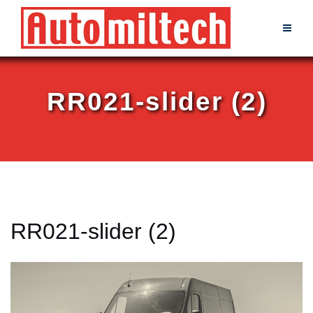
Skip
to
content
RR021-slider (2)
RR021-slider (2)