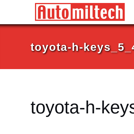
Skip
to
content
toyota-h-keys_5
toyota-h-ke