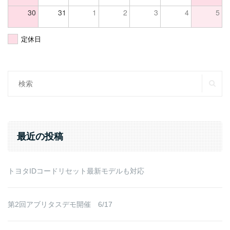
30
31
1
2
3
4
5
定休日
SE
Search
for:
最近の投稿
トヨタIDコードリセット最新モデルも対応
第2回アブリタスデモ開催 6/17