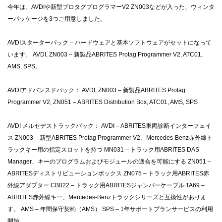
今年は、AVDIや新型プロタグプログラマーV2 ZN003などが入った、ウィンタ
ーパッケージを3つご用意しました。
AVDIスターターパック – ハードウェアと基本ソフトウェアがセットになって
います。
AVDI, ZN003 – 新製品ABRITES Protag Programmer V2, ATC01,
AMS, SPS。
AVDIアドバンスドパック：
AVDI, ZN003 – 新製品ABRITES Protag
Programmer V2, ZN051 – ABRITES Distribution Box, ATC01, AMS, SPS
AVDI メルセデストラックパック：
AVDI – ABRITES車両診断インターフェイ
ス
ZN003 – 新型ABRITES Protag Programmer V2、Mercedes-Benz赤外線ト
ラックキー用の指定スロットを持つ
MN031 – トラック用ABRITES DAS
Manager、キーのプログラムおよびモジュールの適合を可能にする
ZN051 –
ABRITESディストリビューションボックス
ZN075 – トラック用ABRITES赤
外線アダプター
CB022 – トラック用ABRITESジャンパーケーブル
TA69 –
ABRITES赤外線キー、Mercedes-Benzトラックシリーズと互換性がありま
す。
AMS – 年間保守契約（AMS）
SPS – 1年サポートプランサービスの利用
開始